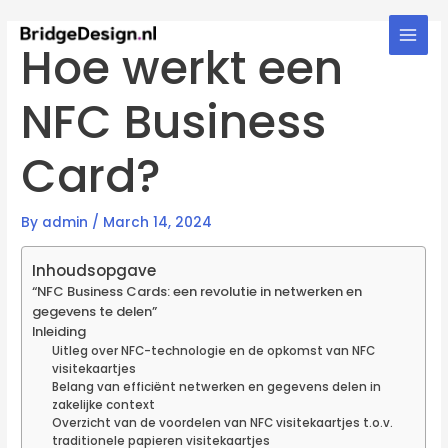
Skip
to
Hoe werkt een
Main
content
Men
NFC Business
Card?
By
admin
/
March 14, 2024
Inhoudsopgave
“NFC Business Cards: een revolutie in netwerken en
gegevens te delen”
Inleiding
Uitleg over NFC-technologie en de opkomst van NFC
visitekaartjes
Belang van efficiënt netwerken en gegevens delen in
zakelijke context
Overzicht van de voordelen van NFC visitekaartjes t.o.v.
traditionele papieren visitekaartjes