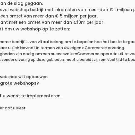
 aan de slag gegaan.
svol webshop bedrijf met inkomsten van meer dan € 1 miljoen p
 een omzet van meer dan € 5 miljoen per jaar.
gant met een omzet van meer dan €10m per jaar.
rt om uw webshop op te zetten:
rce bedrijf is van vitaal belang om te bepalen hoe het beste te g
waar u zich bevindt in termen van uw eigen eCommerce ervaring.
heden zijn nodig om een succesvolle eCommerce operatie uit te vo
zonder ervaring op deze gebieden, moet u bereidt zijn om veel tijd te be
w webshop wilt opbouwen
elgrote webshops?
t u wenst te implementeren.
r dat u kiest.