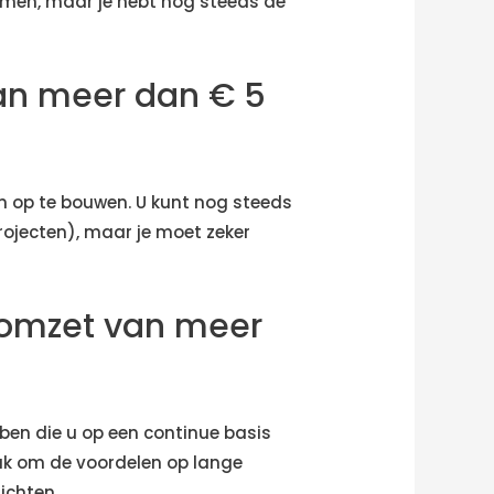
omen, maar je hebt nog steeds de
an meer dan € 5
m op te bouwen. U kunt nog steeds
ojecten), maar je moet zeker
 omzet van meer
bben die u op een continue basis
aak om de voordelen op lange
ichten.