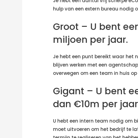
Je hebt een aantal vrij scherpe e
hulp van een extern bureau nodig om
Groot – U bent e
miljoen per jaar.
Je hebt een punt bereikt waar het
blijven werken met een agentschap
overwegen om een team in huis op
Gigant – U bent 
dan €10m per jaar
U hebt een intern team nodig om bij
moet uitvoeren om het bedrijf te l
termijn te realiseren van het hebbe