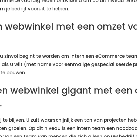
Commerce vaardigheden ontwikkeld om op dit niveau te k
 je bedrijf vooruit te helpen.
en webwinkel met een omzet v
 nu zinvol begint te worden om intern een eCommerce tea
 als u wilt (met name voor eenmalige gespecialiseerde pr
 te bouwen.
een webwinkel gigant met een
.
 te blijven. U zult waarschijnlijk een ton van projecten he
aten groeien. Op dit niveau is een intern team een noodz
n van een team van mensen die zich alleen op uw bedrijf r