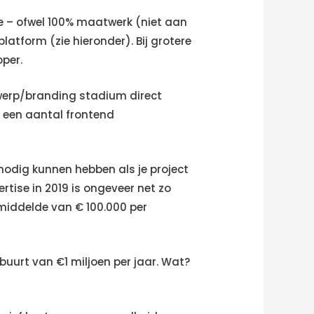
e – ofwel 100% maatwerk (niet aan
tform (zie hieronder). Bij grotere
oper.
ntwerp/branding stadium direct
e een aantal frontend
nodig kunnen hebben als je project
ise in 2019 is ongeveer net zo
emiddelde van € 100.000 per
buurt van €1 miljoen per jaar. Wat?