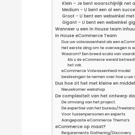
Klein – Je bent waarschijnlijk net
Medium – U bent een al een succe
Groot – U bent een webwinkel met
Gigant – U bent een webwinkel gi
Wanneer u een In House team inhuu
In House eCommerce Team
Dus uw volwassenheid als een eComme
Het eerste ding om te overwegen is 
Waarom? Een breed scala van vaardig
Als u de eCommerce wereld betreedt 
het vak.
eCommerce Volwassenheid model
beslissingen te nemen over hoe u u
Dus hoe zit het met kleine en midd
Nieuwkomer webshop
De complexiteit van het ontwerp da
De omvang van het project.
De expertise van het bureau/freelance
Voor tussenpersonen en experts
Aangepaste eCommerce Thema’s
eCommerce op maat?
Requirements Gathering/Discovery