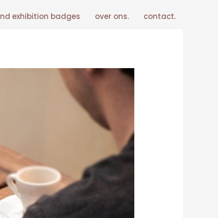
nd exhibition badges
over ons.
contact.