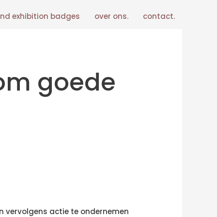
nd exhibition badges
over ons.
contact.
 om goede
 en vervolgens actie te ondernemen