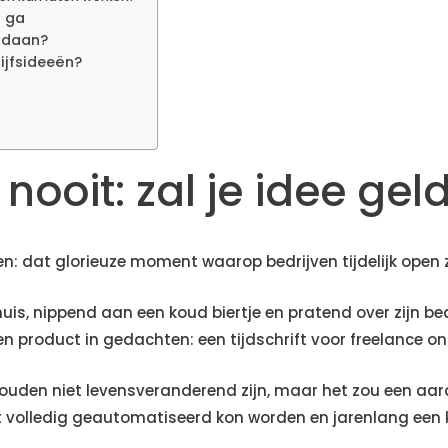
n ga
ndaan?
rijfsideeën?
n nooit: zal je idee ge
n: dat glorieuze moment waarop bedrijven tijdelijk open z
ehuis, nippend aan een koud biertje en pratend over zijn bedr
 product in gedachten: een tijdschrift voor freelance on
zouden niet levensveranderend zijn, maar het zou een aar
et volledig geautomatiseerd kon worden en jarenlang een