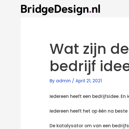
Skip
to
content
Wat zijn d
bedrijf id
By
admin
/
April 21, 2021
Iedereen heeft een bedrijfsidee. En
Iedereen heeft het op één na beste 
De katalysator om van een bedrijfsi