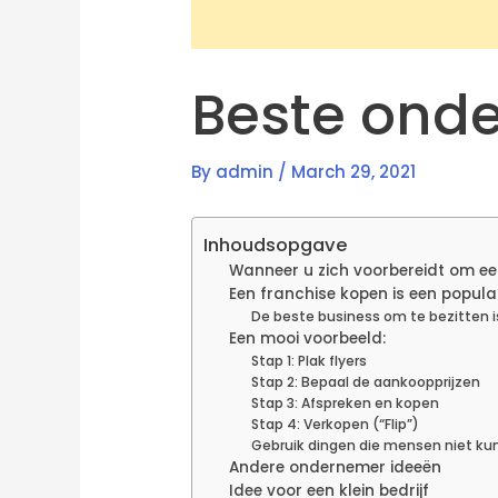
Beste ond
By
admin
/
March 29, 2021
Inhoudsopgave
Wanneer u zich voorbereidt om een 
Een franchise kopen is een popul
De beste business om te bezitten i
Een mooi voorbeeld:
Stap 1: Plak flyers
Stap 2: Bepaal de aankoopprijzen
Stap 3: Afspreken en kopen
Stap 4: Verkopen (“Flip”)
Gebruik dingen die mensen niet kun
Andere ondernemer ideeën
Idee voor een klein bedrijf