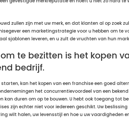
al een gevestigde merkreputatie en hoeft u niet zo hard t
uwd zullen zijn met uw merk, en dat klanten al op zoek zu
isegever een marketingstrategie voor u hebben om te volg
aal sjablonen leveren, en u zult de vruchten van hun m
om te bezitten is het kopen v
nd bedrijf.
e starten, kan het kopen van een franchise een goed altern
 ondernemingen het concurrentievoordeel van een bekend 
en kan duren om op te bouwen. U hebt ook toegang tot be
ses zijn echter niet voor iedereen geschikt. Uw beslissing 
ng wilt halen, uw levensstijl en hoe u uw vaardigheden en 