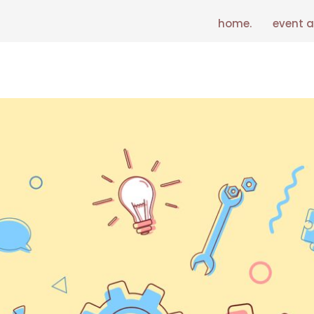
home.
event a